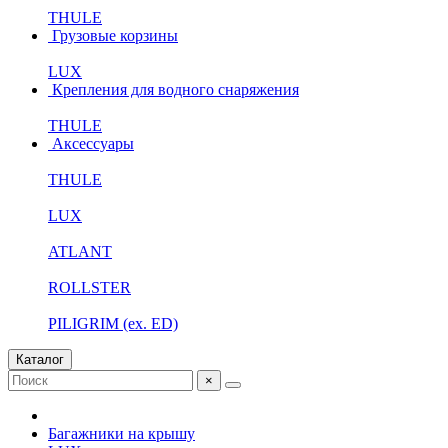
THULE
Грузовые корзины
LUX
Крепления для водного снаряжения
THULE
Аксессуары
THULE
LUX
ATLANT
ROLLSTER
PILIGRIM (ex. ED)
Каталог
×
Багажники на крышу