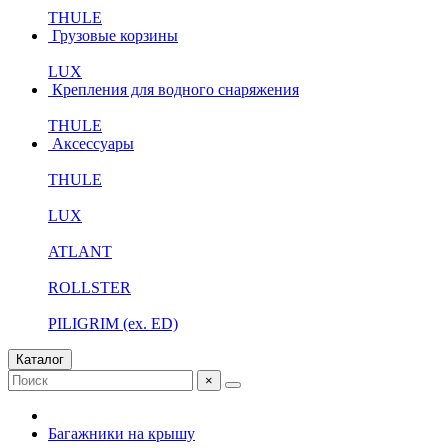
THULE
Грузовые корзины
LUX
Крепления для водного снаряжения
THULE
Аксессуары
THULE
LUX
ATLANT
ROLLSTER
PILIGRIM (ex. ED)
Каталог
×
Багажники на крышу