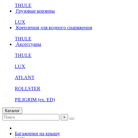
THULE
Грузовые корзины
LUX
Крепления для водного снаряжения
THULE
Аксессуары
THULE
LUX
ATLANT
ROLLSTER
PILIGRIM (ex. ED)
Каталог
×
Багажники на крышу