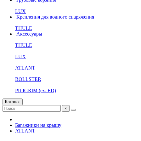
LUX
Крепления для водного снаряжения
THULE
Аксессуары
THULE
LUX
ATLANT
ROLLSTER
PILIGRIM (ex. ED)
Каталог
×
Багажники на крышу
ATLANT