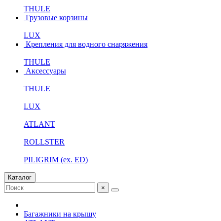
THULE
Грузовые корзины
LUX
Крепления для водного снаряжения
THULE
Аксессуары
THULE
LUX
ATLANT
ROLLSTER
PILIGRIM (ex. ED)
Каталог
×
Багажники на крышу