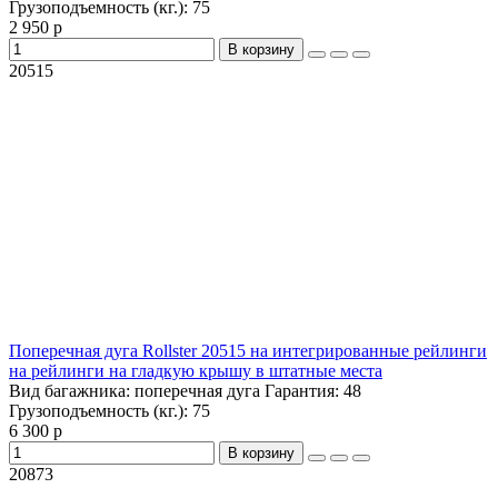
Грузоподъемность (кг.):
75
2 950 р
В корзину
20515
Поперечная дуга Rollster 20515 на интегрированные рейлинги
на рейлинги на гладкую крышу в штатные места
Вид багажника:
поперечная дуга
Гарантия:
48
Грузоподъемность (кг.):
75
6 300 р
В корзину
20873