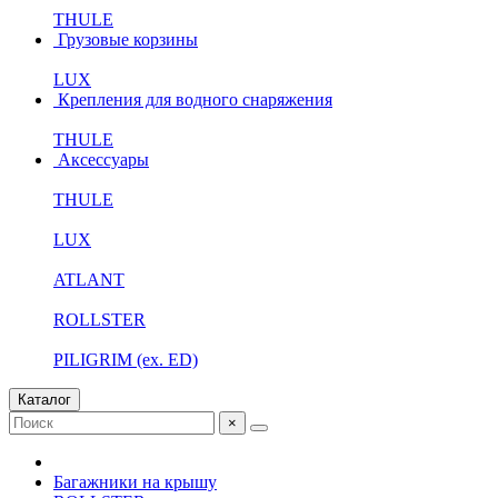
THULE
Грузовые корзины
LUX
Крепления для водного снаряжения
THULE
Аксессуары
THULE
LUX
ATLANT
ROLLSTER
PILIGRIM (ex. ED)
Каталог
×
Багажники на крышу