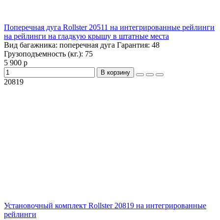
Поперечная дуга Rollster 20511 на интегрированные рейлинги
на рейлинги на гладкую крышу в штатные места
Вид багажника:
поперечная дуга
Гарантия:
48
Грузоподъемность (кг.):
75
5 900 р
В корзину
20819
Установочный комплект Rollster 20819 на интегрированные
рейлинги