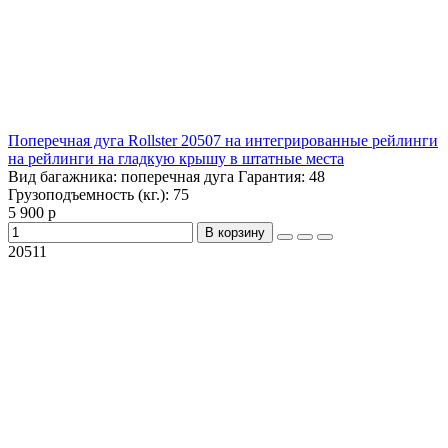
Поперечная дуга Rollster 20507 на интегрированные рейлинги
на рейлинги на гладкую крышу в штатные места
Вид багажника:
поперечная дуга
Гарантия:
48
Грузоподъемность (кг.):
75
5 900 р
В корзину
20511