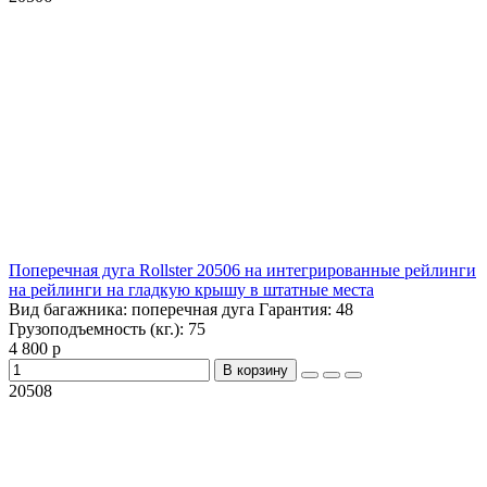
Поперечная дуга Rollster 20506 на интегрированные рейлинги
на рейлинги на гладкую крышу в штатные места
Вид багажника:
поперечная дуга
Гарантия:
48
Грузоподъемность (кг.):
75
4 800 р
В корзину
20508