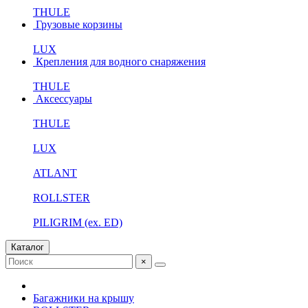
THULE
Грузовые корзины
LUX
Крепления для водного снаряжения
THULE
Аксессуары
THULE
LUX
ATLANT
ROLLSTER
PILIGRIM (ex. ED)
Каталог
×
Багажники на крышу