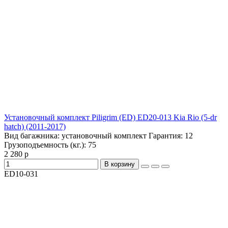
Установочный комплект Piligrim (ED) ED20-013 Kia Rio (5-dr
hatch) (2011-2017)
Вид багажника:
установочный комплект
Гарантия:
12
Грузоподъемность (кг.):
75
2 280 р
В корзину
ED10-031