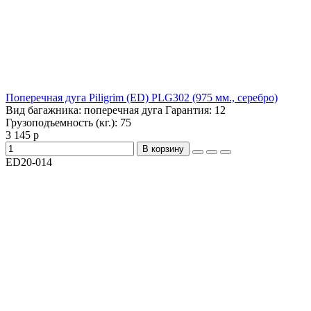
Поперечная дуга Piligrim (ED) PLG302 (975 мм., серебро)
Вид багажника:
поперечная дуга
Гарантия:
12
Грузоподъемность (кг.):
75
3 145 р
В корзину
ED20-014