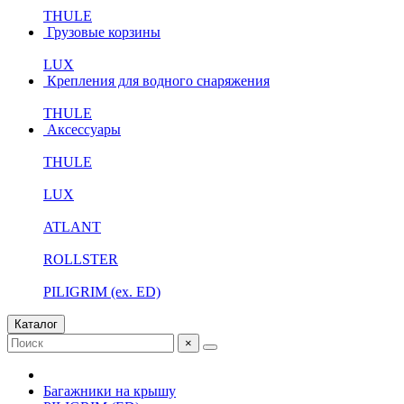
THULE
Грузовые корзины
LUX
Крепления для водного снаряжения
THULE
Аксессуары
THULE
LUX
ATLANT
ROLLSTER
PILIGRIM (ex. ED)
Каталог
×
Багажники на крышу