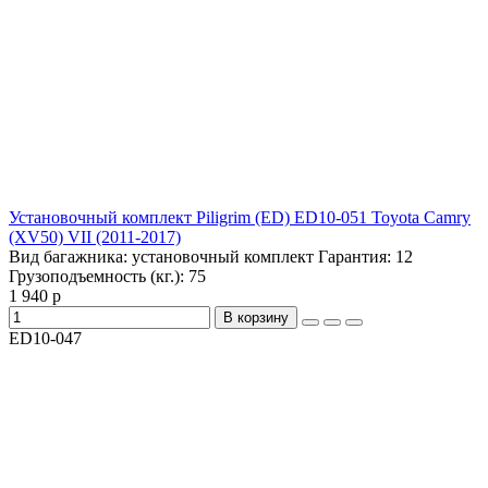
Установочный комплект Piligrim (ED) ED10-051 Toyota Camry
(XV50) VII (2011-2017)
Вид багажника:
установочный комплект
Гарантия:
12
Грузоподъемность (кг.):
75
1 940 р
В корзину
ED10-047