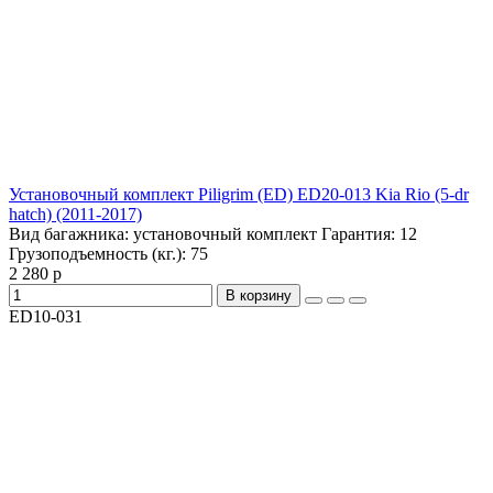
Установочный комплект Piligrim (ED) ED20-013 Kia Rio (5-dr
hatch) (2011-2017)
Вид багажника:
установочный комплект
Гарантия:
12
Грузоподъемность (кг.):
75
2 280 р
В корзину
ED10-031