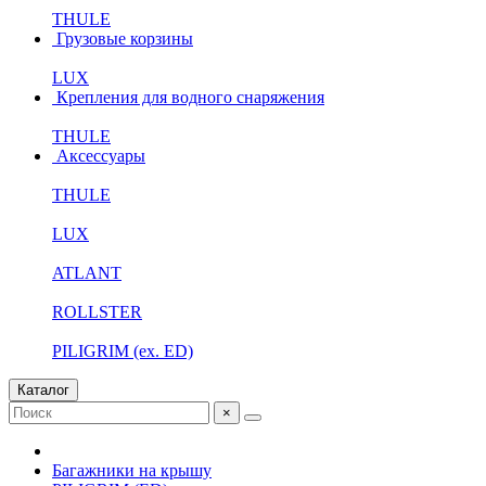
THULE
Грузовые корзины
LUX
Крепления для водного снаряжения
THULE
Аксессуары
THULE
LUX
ATLANT
ROLLSTER
PILIGRIM (ex. ED)
Каталог
×
Багажники на крышу