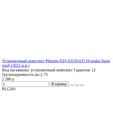
Установочный комплект Piligrim (ED) ED20-035 Hyundai Staria
(us4) (2021-н.в.)
Вид багажника:
установочный комплект
Гарантия:
12
Грузоподъемность (кг.):
75
2 280 р
В корзину
PLG201