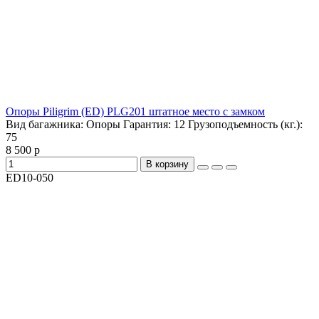
Опоры Piligrim (ED) PLG201 штатное место с замком
Вид багажника:
Опоры
Гарантия:
12
Грузоподъемность (кг.):
75
8 500 р
В корзину
ED10-050