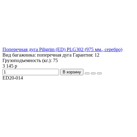
Поперечная дуга Piligrim (ED) PLG302 (975 мм., серебро)
Вид багажника:
поперечная дуга
Гарантия:
12
Грузоподъемность (кг.):
75
3 145 р
В корзину
ED20-014