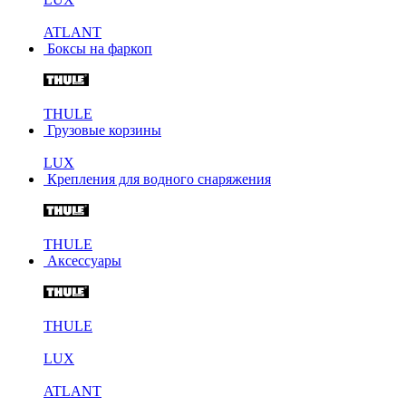
ATLANT
Боксы на фаркоп
THULE
Грузовые корзины
LUX
Крепления для водного снаряжения
THULE
Аксессуары
THULE
LUX
ATLANT