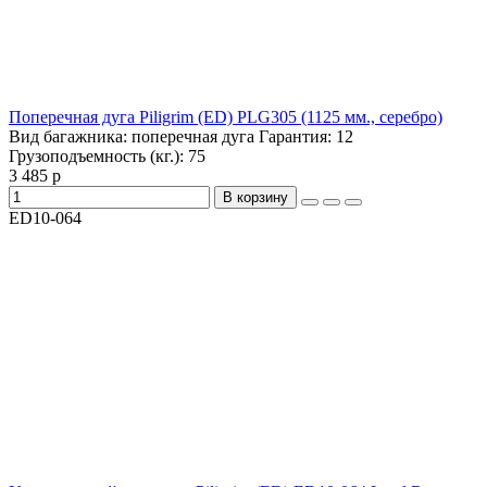
Поперечная дуга Piligrim (ED) PLG305 (1125 мм., серебро)
Вид багажника:
поперечная дуга
Гарантия:
12
Грузоподъемность (кг.):
75
3 485 р
В корзину
ED10-064