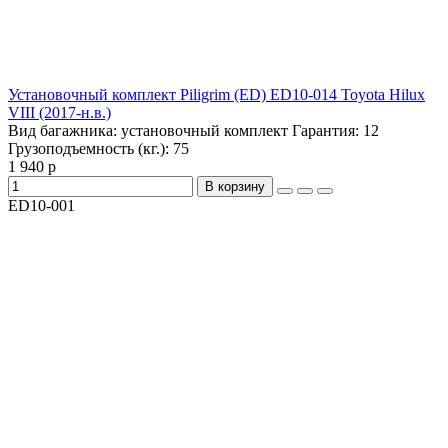
Установочный комплект Piligrim (ED) ED10-014 Toyota Hilux
VIII (2017-н.в.)
Вид багажника:
установочный комплект
Гарантия:
12
Грузоподъемность (кг.):
75
1 940 р
В корзину
ED10-001