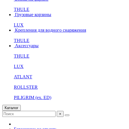
THULE
Грузовые корзины
LUX
Крепления для водного снаряжения
THULE
Аксессуары
THULE
LUX
ATLANT
ROLLSTER
PILIGRIM (ex. ED)
Каталог
×