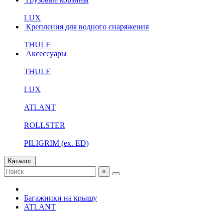
LUX
Крепления для водного снаряжения
THULE
Аксессуары
THULE
LUX
ATLANT
ROLLSTER
PILIGRIM (ex. ED)
Каталог
×
Багажники на крышу
ATLANT