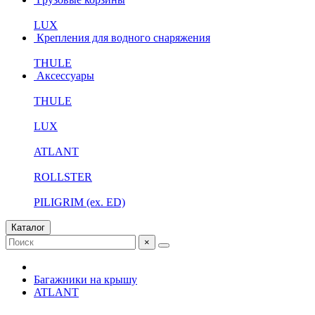
LUX
Крепления для водного снаряжения
THULE
Аксессуары
THULE
LUX
ATLANT
ROLLSTER
PILIGRIM (ex. ED)
Каталог
×
Багажники на крышу
ATLANT