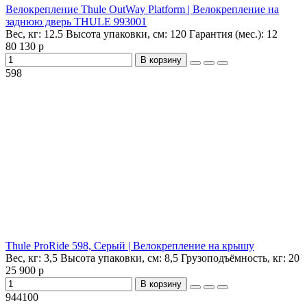
Велокрепление Thule OutWay Platform | Велокрепление на
заднюю дверь THULE 993001
Вес, кг:
12.5
Высота упаковки, см:
120
Гарантия (мес.):
12
80 130 р
В корзину
598
Thule ProRide 598, Серый | Велокрепление на крышу
Вес, кг:
3,5
Высота упаковки, см:
8,5
Грузоподъёмность, кг:
20
25 900 р
В корзину
944100