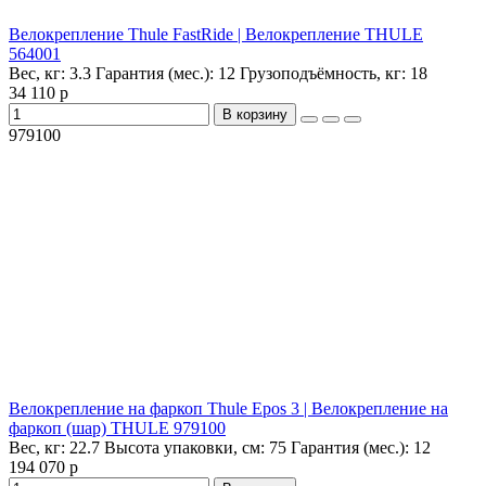
Велокрепление Thule FastRide | Велокрепление THULE
564001
Вес, кг:
3.3
Гарантия (мес.):
12
Грузоподъёмность, кг:
18
34 110 р
В корзину
979100
Велокрепление на фаркоп Thule Epos 3 | Велокрепление на
фаркоп (шар) THULE 979100
Вес, кг:
22.7
Высота упаковки, см:
75
Гарантия (мес.):
12
194 070 р