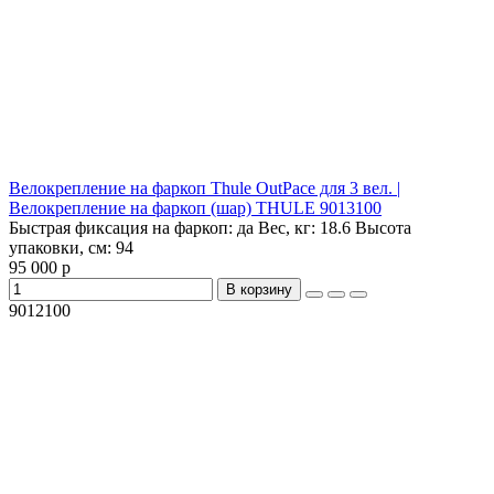
Велокрепление на фаркоп Thule OutPace для 3 вел. |
Велокрепление на фаркоп (шар) THULE 9013100
Быстрая фиксация на фаркоп:
да
Вес, кг:
18.6
Высота
упаковки, см:
94
95 000 р
В корзину
9012100