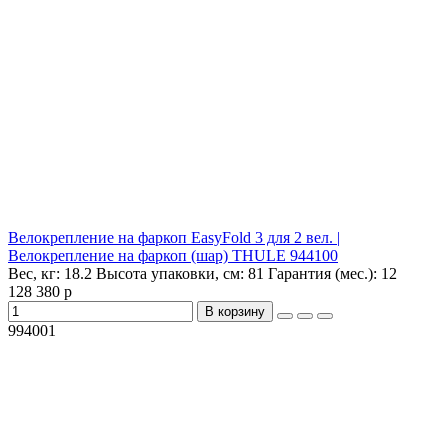
Велокрепление на фаркоп EasyFold 3 для 2 вел. |
Велокрепление на фаркоп (шар) THULE 944100
Вес, кг:
18.2
Высота упаковки, см:
81
Гарантия (мес.):
12
128 380 р
В корзину
994001