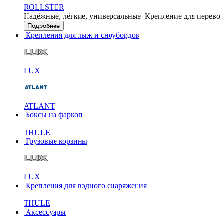
ROLLSTER
Надёжные, лёгкие, универсальные
Крепление для перево
Подробнее
Крепления для лыж и сноубордов
LUX
ATLANT
Боксы на фаркоп
THULE
Грузовые корзины
LUX
Крепления для водного снаряжения
THULE
Аксессуары