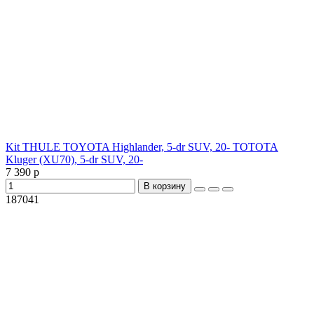
Kit THULE TOYOTA Highlander, 5-dr SUV, 20- TOTOTA
Kluger (XU70), 5-dr SUV, 20-
7 390 р
В корзину
187041