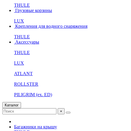
THULE
Грузовые корзины
LUX
Крепления для водного снаряжения
THULE
Аксессуары
THULE
LUX
ATLANT
ROLLSTER
PILIGRIM (ex. ED)
Каталог
×
Багажники на крышу