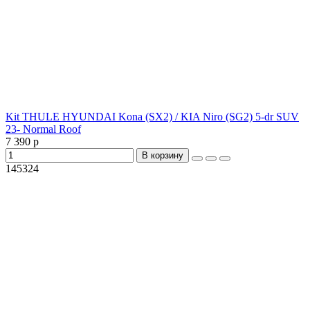
Kit THULE HYUNDAI Kona (SX2) / KIA Niro (SG2) 5-dr SUV
23- Normal Roof
7 390 р
В корзину
145324