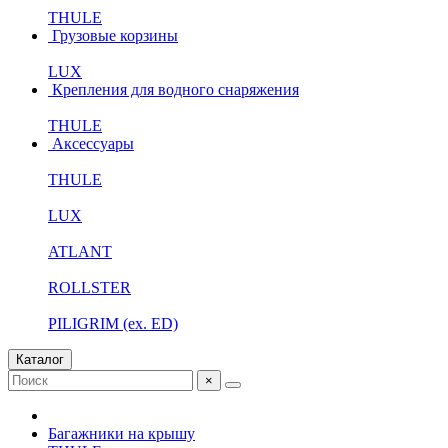
THULE
Грузовые корзины
LUX
Крепления для водного снаряжения
THULE
Аксессуары
THULE
LUX
ATLANT
ROLLSTER
PILIGRIM (ex. ED)
Каталог
×
Багажники на крышу