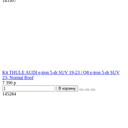
145307
Kit THULE AUDI e-tron 5-dr SUV 19-23 / Q8 e-tron 5-dr SUV
23- Normal Roof
7 390 р
В корзину
145284