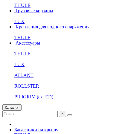
THULE
Грузовые корзины
LUX
Крепления для водного снаряжения
THULE
Аксессуары
THULE
LUX
ATLANT
ROLLSTER
PILIGRIM (ex. ED)
Каталог
×
Багажники на крышу