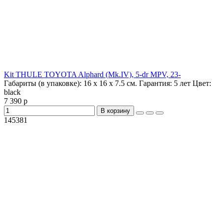
Kit THULE TOYOTA Alphard (Mk.IV), 5-dr MPV, 23-
Габариты (в упаковке):
16 х 16 х 7.5 см.
Гарантия:
5 лет
Цвет:
black
7 390 р
В корзину
145381