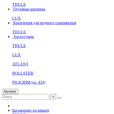
THULE
Грузовые корзины
LUX
Крепления для водного снаряжения
THULE
Аксессуары
THULE
LUX
ATLANT
ROLLSTER
PILIGRIM (ex. ED)
Каталог
×
Багажники на крышу