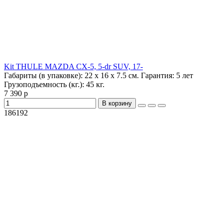
Kit THULE MAZDA CX-5, 5-dr SUV, 17-
Габариты (в упаковке):
22 х 16 х 7.5 см.
Гарантия:
5 лет
Грузоподъемность (кг.):
45 кг.
7 390 р
В корзину
186192