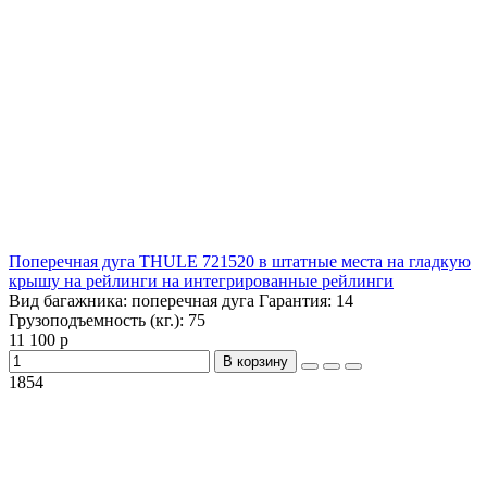
Поперечная дуга THULE 721520 в штатные места на гладкую
крышу на рейлинги на интегрированные рейлинги
Вид багажника:
поперечная дуга
Гарантия:
14
Грузоподъемность (кг.):
75
11 100 р
В корзину
1854