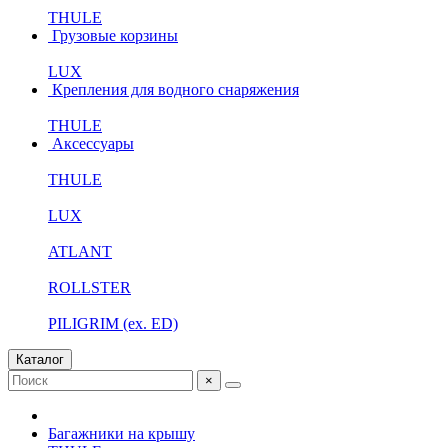
THULE
Грузовые корзины
LUX
Крепления для водного снаряжения
THULE
Аксессуары
THULE
LUX
ATLANT
ROLLSTER
PILIGRIM (ex. ED)
Каталог
×
Багажники на крышу