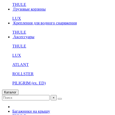
THULE
Грузовые корзины
LUX
Крепления для водного снаряжения
THULE
Аксессуары
THULE
LUX
ATLANT
ROLLSTER
PILIGRIM (ex. ED)
Каталог
×
Багажники на крышу