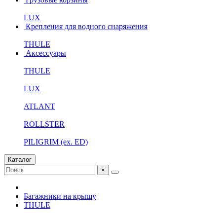
LUX
Крепления для водного снаряжения
THULE
Аксессуары
THULE
LUX
ATLANT
ROLLSTER
PILIGRIM (ex. ED)
Каталог
×
Багажники на крышу
THULE