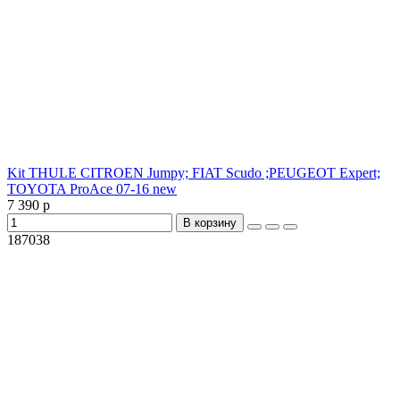
Kit THULE CITROEN Jumpy; FIAT Scudo ;PEUGEOT Expert;
TOYOTA ProAce 07-16 new
7 390 р
В корзину
187038