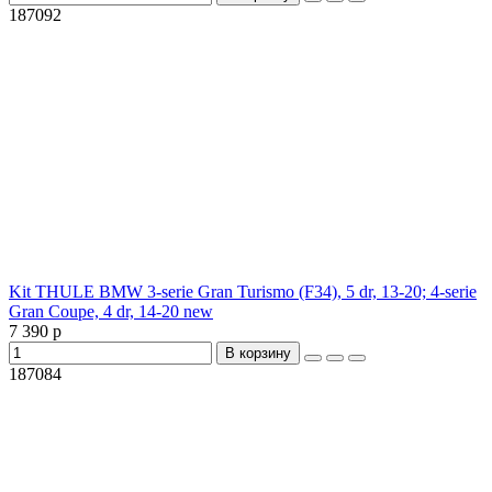
187092
Kit THULE BMW 3-serie Gran Turismo (F34), 5 dr, 13-20; 4-serie
Gran Coupe, 4 dr, 14-20 new
7 390 р
В корзину
187084