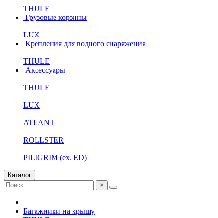
THULE
Грузовые корзины
LUX
Крепления для водного снаряжения
THULE
Аксессуары
THULE
LUX
ATLANT
ROLLSTER
PILIGRIM (ex. ED)
Каталог
×
Багажники на крышу