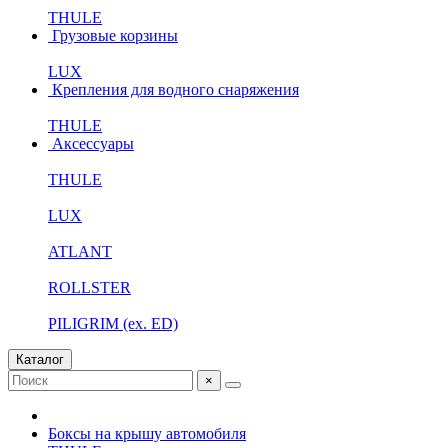
THULE
Грузовые корзины
LUX
Крепления для водного снаряжения
THULE
Аксессуары
THULE
LUX
ATLANT
ROLLSTER
PILIGRIM (ex. ED)
Каталог
×
Боксы на крышу автомобиля