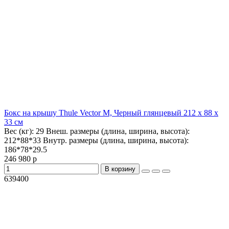
Бокс на крышу Thule Vector M, Черный глянцевый 212 x 88 x
33 см
Вес (кг):
29
Внеш. размеры (длина, ширина, высота):
212*88*33
Внутр. размеры (длина, ширина, высота):
186*78*29.5
246 980 р
В корзину
639400