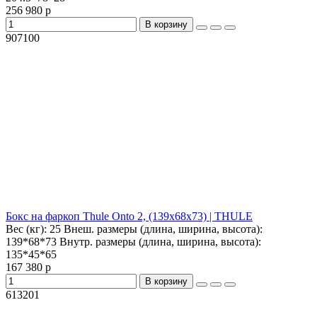
256 980 р
В корзину
907100
Бокс на фаркоп Thule Onto 2, (139х68х73) | THULE
Вес (кг):
25
Внеш. размеры (длина, ширина, высота):
139*68*73
Внутр. размеры (длина, ширина, высота):
135*45*65
167 380 р
В корзину
613201