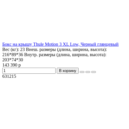
Бокс на крышу Thule Motion 3 XL Low, Черный глянцевый
Вес (кг):
23
Внеш. размеры (длина, ширина, высота):
216*89*36
Внутр. размеры (длина, ширина, высота):
203*74*30
143 390 р
В корзину
631215