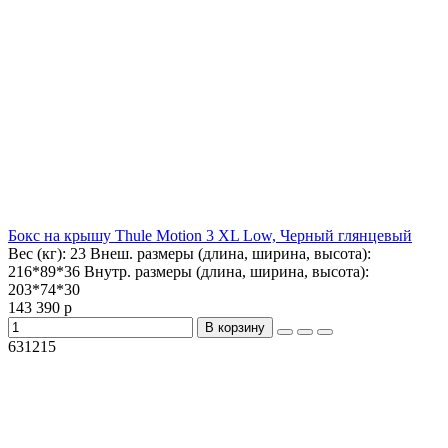
Бокс на крышу Thule Motion 3 XL Low, Черный глянцевый
Вес (кг):
23
Внеш. размеры (длина, ширина, высота):
216*89*36
Внутр. размеры (длина, ширина, высота):
203*74*30
143 390 р
В корзину
631215