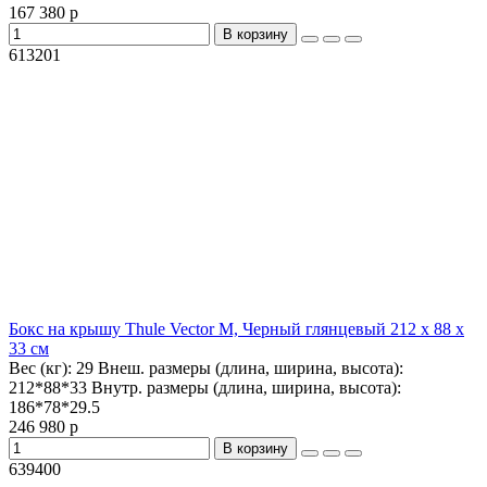
167 380 р
В корзину
613201
Бокс на крышу Thule Vector M, Черный глянцевый 212 x 88 x
33 см
Вес (кг):
29
Внеш. размеры (длина, ширина, высота):
212*88*33
Внутр. размеры (длина, ширина, высота):
186*78*29.5
246 980 р
В корзину
639400