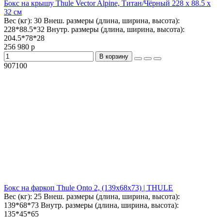
Бокс на крышу Thule Vector Alpine, Титан/Чёрный 228 x 88.5 x
32 см
Вес (кг):
30
Внеш. размеры (длина, ширина, высота):
228*88.5*32
Внутр. размеры (длина, ширина, высота):
204.5*78*28
256 980 р
В корзину
907100
Бокс на фаркоп Thule Onto 2, (139х68х73) | THULE
Вес (кг):
25
Внеш. размеры (длина, ширина, высота):
139*68*73
Внутр. размеры (длина, ширина, высота):
135*45*65