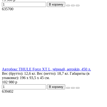
В корзину
635700
Автобокс THULE Force XT L, чёрный, aeroskin, 450 л.
Вес (брутто):
12,6 кг.
Вес (нетто):
18,7 кг.
Габариты (в
упаковке):
196 x 93,5 x 45 см.
102 980 р
В корзину
639402