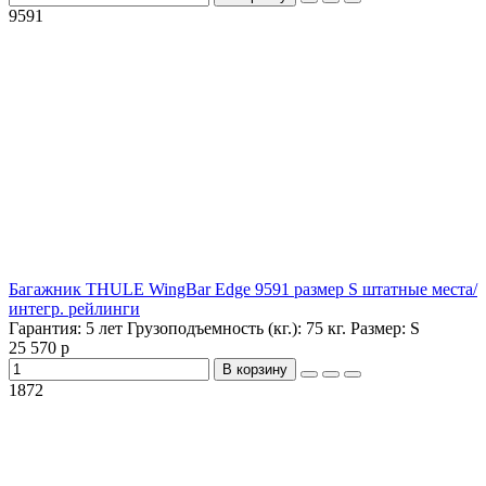
9591
Багажник THULE WingBar Edge 9591 размер S штатные места/
интегр. рейлинги
Гарантия:
5 лет
Грузоподъемность (кг.):
75 кг.
Размер:
S
25 570 р
В корзину
1872