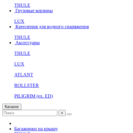
THULE
Грузовые корзины
LUX
Крепления для водного снаряжения
THULE
Аксессуары
THULE
LUX
ATLANT
ROLLSTER
PILIGRIM (ex. ED)
Каталог
×
Багажники на крышу