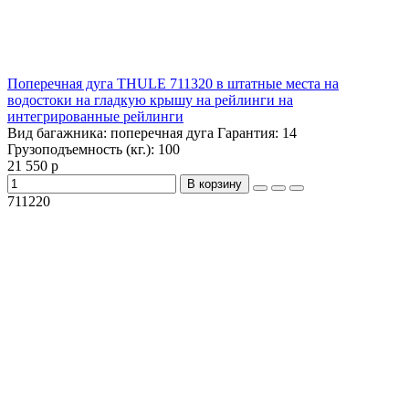
Поперечная дуга THULE 711320 в штатные места на
водостоки на гладкую крышу на рейлинги на
интегрированные рейлинги
Вид багажника:
поперечная дуга
Гарантия:
14
Грузоподъемность (кг.):
100
21 550 р
В корзину
711220