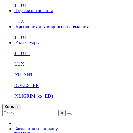
THULE
Грузовые корзины
LUX
Крепления для водного снаряжения
THULE
Аксессуары
THULE
LUX
ATLANT
ROLLSTER
PILIGRIM (ex. ED)
Каталог
×
Багажники на крышу