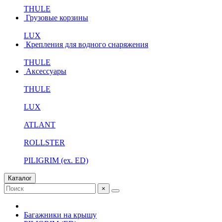
THULE
Грузовые корзины
LUX
Крепления для водного снаряжения
THULE
Аксессуары
THULE
LUX
ATLANT
ROLLSTER
PILIGRIM (ex. ED)
Каталог
×
Багажники на крышу