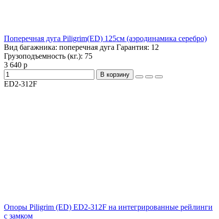
Поперечная дуга Piligrim(ED) 125см (аэродинамика серебро)
Вид багажника:
поперечная дуга
Гарантия:
12
Грузоподъемность (кг.):
75
3 640 р
В корзину
ED2-312F
Опоры Piligrim (ED) ED2-312F на интегрированные рейлинги
с замком