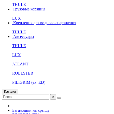
THULE
Грузовые корзины
LUX
Крепления для водного снаряжения
THULE
Аксессуары
THULE
LUX
ATLANT
ROLLSTER
PILIGRIM (ex. ED)
Каталог
×
Багажники на крышу