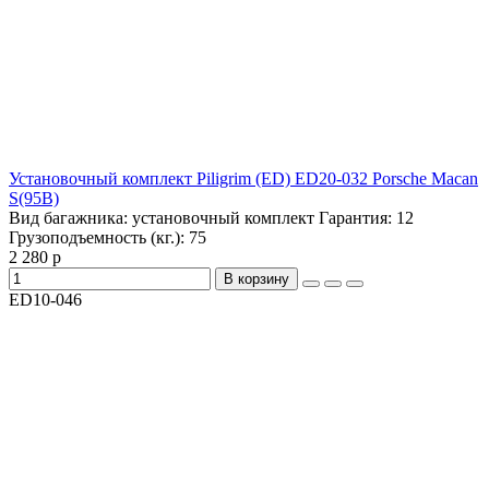
Установочный комплект Piligrim (ED) ED20-032 Porsche Macan
S(95B)
Вид багажника:
установочный комплект
Гарантия:
12
Грузоподъемность (кг.):
75
2 280 р
В корзину
ED10-046