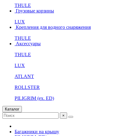
THULE
Грузовые корзины
LUX
Крепления для водного снаряжения
THULE
Аксессуары
THULE
LUX
ATLANT
ROLLSTER
PILIGRIM (ex. ED)
Каталог
×
Багажники на крышу