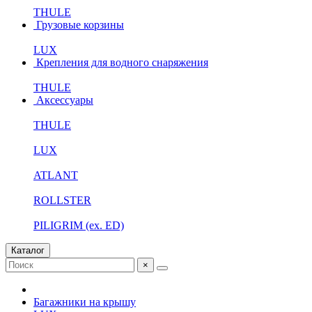
THULE
Грузовые корзины
LUX
Крепления для водного снаряжения
THULE
Аксессуары
THULE
LUX
ATLANT
ROLLSTER
PILIGRIM (ex. ED)
Каталог
×
Багажники на крышу