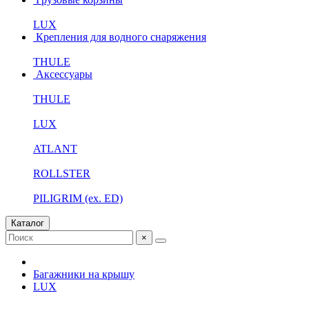
LUX
Крепления для водного снаряжения
THULE
Аксессуары
THULE
LUX
ATLANT
ROLLSTER
PILIGRIM (ex. ED)
Каталог
×
Багажники на крышу
LUX