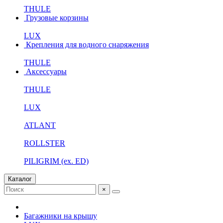
THULE
Грузовые корзины
LUX
Крепления для водного снаряжения
THULE
Аксессуары
THULE
LUX
ATLANT
ROLLSTER
PILIGRIM (ex. ED)
Каталог
×
Багажники на крышу