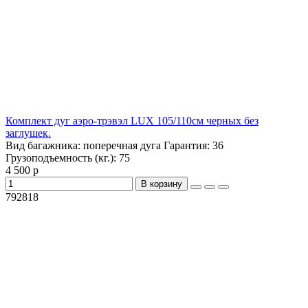
Комплект дуг аэро-трэвэл LUX 105/110см черных без
заглушек.
Вид багажника:
поперечная дуга
Гарантия:
36
Грузоподъемность (кг.):
75
4 500 р
В корзину
792818