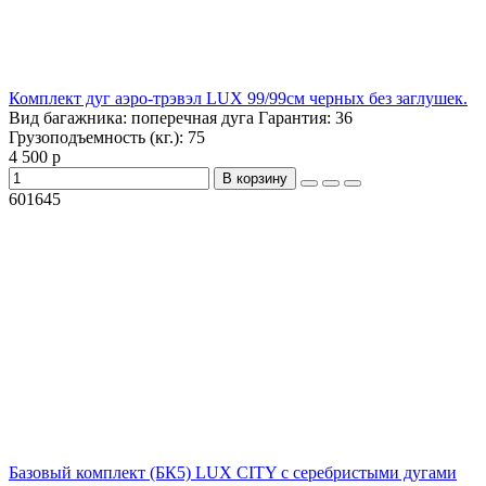
Комплект дуг аэро-трэвэл LUX 99/99см черных без заглушек.
Вид багажника:
поперечная дуга
Гарантия:
36
Грузоподъемность (кг.):
75
4 500 р
В корзину
601645
Базовый комплект (БК5) LUX CITY с серебристыми дугами