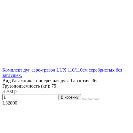
Комплект дуг аэро-трэвэл LUX 110/110см серебристых без
заглушек.
Вид багажника:
поперечная дуга
Гарантия:
36
Грузоподъемность (кг.):
75
3 700 р
В корзину
L32890