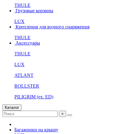
THULE
Грузовые корзины
LUX
Крепления для водного снаряжения
THULE
Аксессуары
THULE
LUX
ATLANT
ROLLSTER
PILIGRIM (ex. ED)
Каталог
×
Багажники на крышу