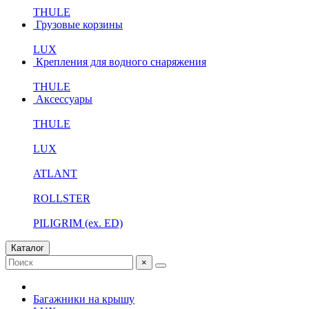
THULE
Грузовые корзины
LUX
Крепления для водного снаряжения
THULE
Аксессуары
THULE
LUX
ATLANT
ROLLSTER
PILIGRIM (ex. ED)
Каталог
×
Багажники на крышу