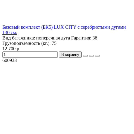
Базовый комплект (БК5) LUX CITY с серебристыми дугами
130 см.
Вид багажника:
поперечная дуга
Гарантия:
36
Грузоподъемность (кг.):
75
12 700 р
В корзину
600938