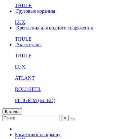
THULE
Грузовые корзины
LUX
Крепления для водного снаряжения
THULE
Аксессуары
THULE
LUX
ATLANT
ROLLSTER
PILIGRIM (ex. ED)
Каталог
×
Багажники на крышу