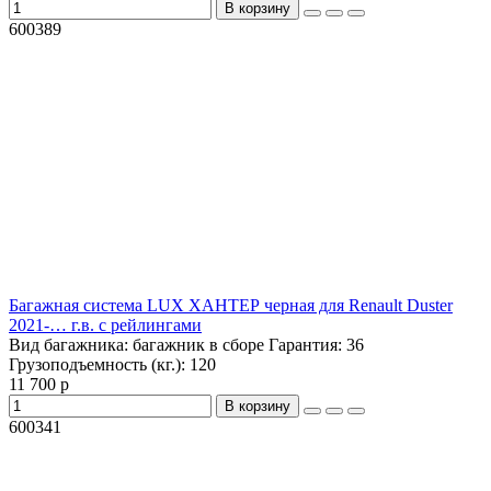
В корзину
600389
Багажная система LUX ХАНТЕР черная для Renault Duster
2021-… г.в. с рейлингами
Вид багажника:
багажник в сборе
Гарантия:
36
Грузоподъемность (кг.):
120
11 700 р
В корзину
600341