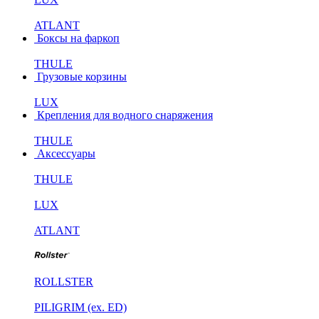
ATLANT
Боксы на фаркоп
THULE
Грузовые корзины
LUX
Крепления для водного снаряжения
THULE
Аксессуары
THULE
LUX
ATLANT
ROLLSTER
PILIGRIM (ex. ED)