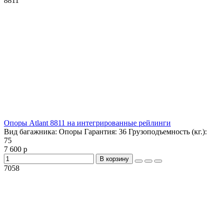
8811
Опоры Atlant 8811 на интегрированные рейлинги
Вид багажника:
Опоры
Гарантия:
36
Грузоподъемность (кг.):
75
7 600 р
В корзину
7058