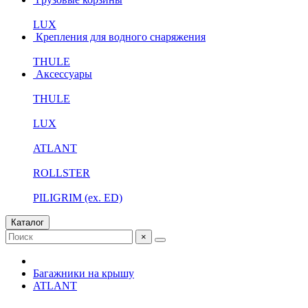
LUX
Крепления для водного снаряжения
THULE
Аксессуары
THULE
LUX
ATLANT
ROLLSTER
PILIGRIM (ex. ED)
Каталог
×
Багажники на крышу
ATLANT