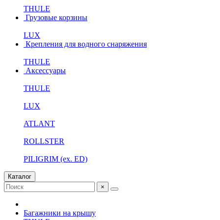
THULE
Грузовые корзины
LUX
Крепления для водного снаряжения
THULE
Аксессуары
THULE
LUX
ATLANT
ROLLSTER
PILIGRIM (ex. ED)
Каталог
×
Багажники на крышу