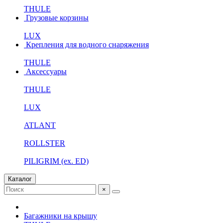
THULE
Грузовые корзины
LUX
Крепления для водного снаряжения
THULE
Аксессуары
THULE
LUX
ATLANT
ROLLSTER
PILIGRIM (ex. ED)
Каталог
×
Багажники на крышу