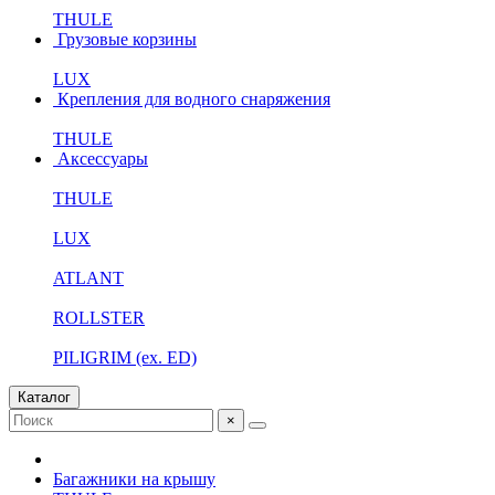
THULE
Грузовые корзины
LUX
Крепления для водного снаряжения
THULE
Аксессуары
THULE
LUX
ATLANT
ROLLSTER
PILIGRIM (ex. ED)
Каталог
×
Багажники на крышу