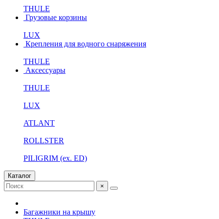
THULE
Грузовые корзины
LUX
Крепления для водного снаряжения
THULE
Аксессуары
THULE
LUX
ATLANT
ROLLSTER
PILIGRIM (ex. ED)
Каталог
×
Багажники на крышу